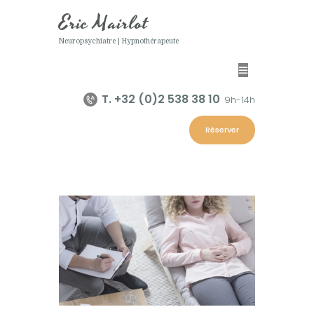
Eric Mairlot
Neuropsychiatre | Hypnothérapeute
Eric Mairlot
Neuropsychiatre | Hypnothérapeute
T. +32 (0)2 538 38 10
9h-14h
Home
Réserver
Eric Mairlot
Programmes
Hypnose
Contacts