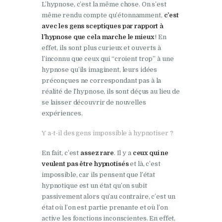
L’hypnose, c’est la même chose. On s’est
même rendu compte qu’étonnamment,
c’est
avec les gens sceptiques par rapport à
l’hypnose que cela marche le mieux
! En
effet, ils sont plus curieux et ouverts à
l’inconnu que ceux qui “croient trop” à une
hypnose qu’ils imaginent, leurs idées
préconçues ne correspondant pas à la
réalité de l’hypnose, ils sont déçus au lieu de
se laisser découvrir de nouvelles
expériences.
Y a-t-il des gens impossible à hypnotiser ?
En
fait
,
c
’est
assez
rare
.
Il y a
ceux qui ne
veulent pas être hypnotisés
et là, c’est
impossible, car ils pensent que l’état
hypnotique est un état qu’on subit
passivement alors qu’au contraire, c’est un
état où l’on est partie prenante et où l’on
active les fonctions inconscientes.
En effet,