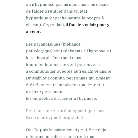
on n’hypnotise pas un sujet, mais on essaie
de l’aider à rentrer dans un état
hypnotique
(capacité naturelle propre à
chacun)
.
Cependant,
il faut le vouloir pour y
arriver.
Les paranoïaques
(méfiance
pathologique)
sont résistants à l’
hypnose
, et
les
schizophrènes
sont
dans
leur
monde
,
donc
souvent
peu ouverts
à
communiquer
avec les
autres
.
En 34
ans
, le
Dr
Mairlot
a
connu
2
personnes
qui avaient
été tellement traumatisées que leur état
d’alerte permanent
les
empêchait
d’
accéder
à l’
hypnose
.
Peut-on rentrer en état hypnotique sans
l’aide d’un hypnothérapeute ?
Oui. Depuis la naissance et peut-être déjà
même avant celle-ci, nous rentrons